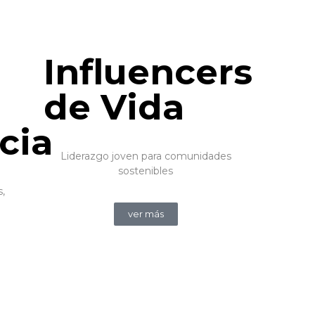
Influencers
de Vida
cia
Liderazgo joven para comunidades
sostenibles
,
ver más