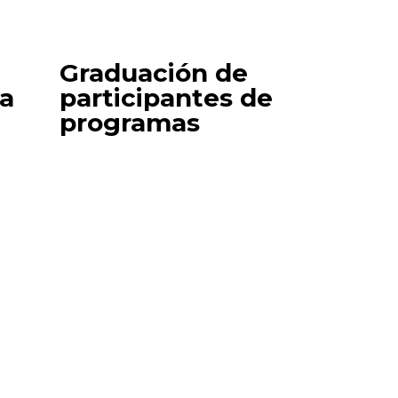
Graduación de
da
participantes de
programas
an:
De sueños a logros:
eo
mujeres que
do
transforman su
historia