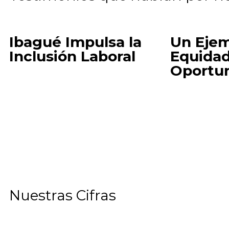
Ibagué Impulsa la
Un Ejem
Inclusión Laboral
Equidad
Oportu
Junt
Más de 500 mujeres
equida
en la feria ‘Mujeres:
nuest
Equidad y Empleo
Nuestras
Cifras