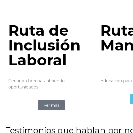
Ruta de
Rut
Inclusión
Man
Laboral
Cerrando brechas, abriendo
Educación par
oportunidades
ver más
Testimonios
que
hablan
por
n