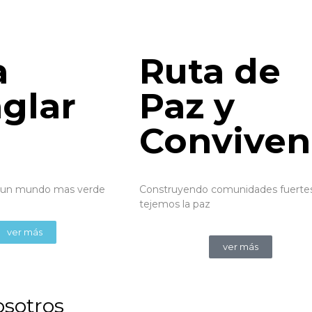
a
Ruta de
glar
Paz y
Conviven
a un mundo mas verde
Construyendo comunidades fuertes
tejemos la paz
ver más
ver más
osotros