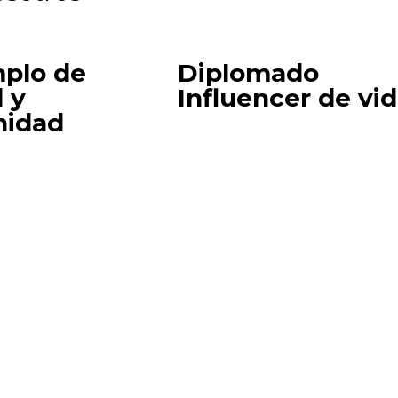
plo de
Diplomado
 y
Influencer de vi
nidad
os por la
Cifras que inspir
d: voces de
Mujeres y empl
ros aliados
siguen avanzan